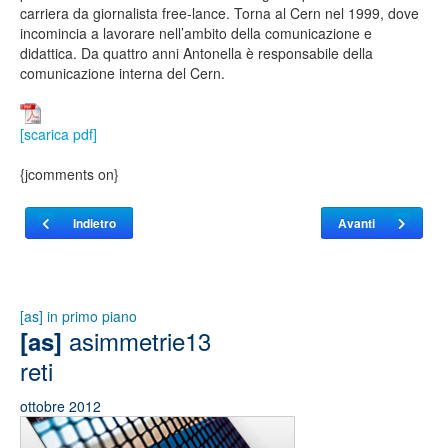
carriera da giornalista free-lance. Torna al Cern nel 1999, dove
incomincia a lavorare nell’ambito della comunicazione e
didattica. Da quattro anni Antonella è responsabile della
comunicazione interna del Cern.
[scarica pdf]
{jcomments on}
Articolo precedente: Grande come il mondo
Articolo successivo: [
Indietro
Avanti
[as] in primo piano
asimmetrie13
[as]
reti
ottobre 2012