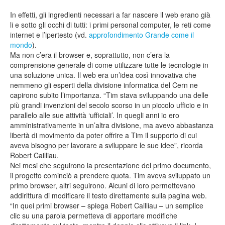
In effetti, gli ingredienti necessari a far nascere il web erano già
li e sotto gli occhi di tutti: i primi personal computer, le reti come
internet e l’ipertesto (vd.
approfondimento Grande come il
mondo
).
Ma non c’era il browser e, soprattutto, non c’era la
comprensione generale di come utilizzare tutte le tecnologie in
una soluzione unica. Il web era un’idea così innovativa che
nemmeno gli esperti della divisione informatica del Cern ne
capirono subito l’importanza. “Tim stava sviluppando una delle
più grandi invenzioni del secolo scorso in un piccolo ufficio e in
parallelo alle sue attività ‘ufficiali’. In quegli anni io ero
amministrativamente in un’altra divisione, ma avevo abbastanza
libertà di movimento da poter offrire a Tim il supporto di cui
aveva bisogno per lavorare a sviluppare le sue idee”, ricorda
Robert Cailliau.
Nei mesi che seguirono la presentazione del primo documento,
il progetto cominciò a prendere quota. Tim aveva sviluppato un
primo browser, altri seguirono. Alcuni di loro permettevano
addirittura di modificare il testo direttamente sulla pagina web.
“In quei primi browser – spiega Robert Cailliau – un semplice
clic su una parola permetteva di apportare modifiche