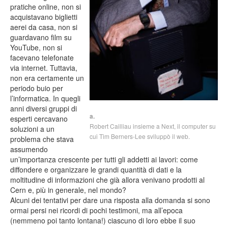
pratiche online, non si
acquistavano biglietti
aerei da casa, non si
guardavano film su
YouTube, non si
facevano telefonate
via internet. Tuttavia,
non era certamente un
periodo buio per
l’informatica. In quegli
anni diversi gruppi di
a.
esperti cercavano
Robert Cailliau insieme a Next, il computer su
soluzioni a un
cui Tim Berners-Lee sviluppò il web.
problema che stava
assumendo
un’importanza crescente per tutti gli addetti ai lavori: come
diffondere e organizzare le grandi quantità di dati e la
moltitudine di informazioni che già allora venivano prodotti al
Cern e, più in generale, nel mondo?
Alcuni dei tentativi per dare una risposta alla domanda si sono
ormai persi nei ricordi di pochi testimoni, ma all’epoca
(nemmeno poi tanto lontana!) ciascuno di loro ebbe il suo