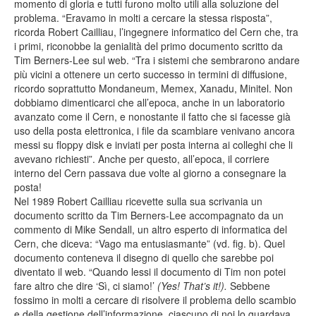
momento di gloria e tutti furono molto utili alla soluzione del
problema. “Eravamo in molti a cercare la stessa risposta”,
ricorda Robert Cailliau, l’ingegnere informatico del Cern che, tra
i primi, riconobbe la genialità del primo documento scritto da
Tim Berners-Lee sul web. “Tra i sistemi che sembrarono andare
più vicini a ottenere un certo successo in termini di diffusione,
ricordo soprattutto Mondaneum, Memex, Xanadu, Minitel. Non
dobbiamo dimenticarci che all’epoca, anche in un laboratorio
avanzato come il Cern, e nonostante il fatto che si facesse già
uso della posta elettronica, i file da scambiare venivano ancora
messi su floppy disk e inviati per posta interna ai colleghi che li
avevano richiesti”. Anche per questo, all’epoca, il corriere
interno del Cern passava due volte al giorno a consegnare la
posta!
Nel 1989 Robert Cailliau ricevette sulla sua scrivania un
documento scritto da Tim Berners-Lee accompagnato da un
commento di Mike Sendall, un altro esperto di informatica del
Cern, che diceva: “Vago ma entusiasmante” (vd. fig. b). Quel
documento conteneva il disegno di quello che sarebbe poi
diventato il web. “Quando lessi il documento di Tim non potei
fare altro che dire ‘Sì, ci siamo!’
(Yes! That’s it!).
Sebbene
fossimo in molti a cercare di risolvere il problema dello scambio
e della gestione dell’informazione, ciascuno di noi lo guardava