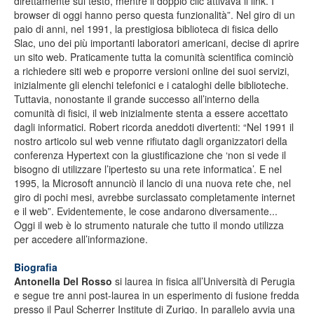
direttamente sul testo, mentre il doppio clic attivava il link. I
browser di oggi hanno perso questa funzionalità”. Nel giro di un
paio di anni, nel 1991, la prestigiosa biblioteca di fisica dello
Slac, uno dei più importanti laboratori americani, decise di aprire
un sito web. Praticamente tutta la comunità scientifica cominciò
a richiedere siti web e proporre versioni online dei suoi servizi,
inizialmente gli elenchi telefonici e i cataloghi delle biblioteche.
Tuttavia, nonostante il grande successo all’interno della
comunità di fisici, il web inizialmente stenta a essere accettato
dagli informatici. Robert ricorda aneddoti divertenti: “Nel 1991 il
nostro articolo sul web venne rifiutato dagli organizzatori della
conferenza Hypertext con la giustificazione che ‘non si vede il
bisogno di utilizzare l’ipertesto su una rete informatica’. E nel
1995, la Microsoft annunciò il lancio di una nuova rete che, nel
giro di pochi mesi, avrebbe surclassato completamente internet
e il web”. Evidentemente, le cose andarono diversamente...
Oggi il web è lo strumento naturale che tutto il mondo utilizza
per accedere all’informazione.
Biografia
Antonella Del Rosso
si laurea in fisica all’Università di Perugia
e segue tre anni post-laurea in un esperimento di fusione fredda
presso il Paul Scherrer Institute di Zurigo. In parallelo avvia una