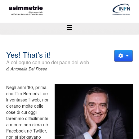
Yes! That’s it!
A colloquio con uno dei padri del web
di Antonella Del Rosso
Negli anni ’80, prima
che Tim Berners-Lee
inventasse il web, non
c’erano molte delle
cose di cui oggi
faremmo difficilmente
a meno: non c’era né
Facebook né Twitter,
non si sbrigavano