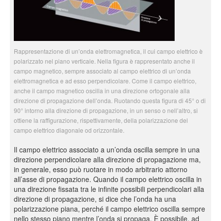
Rappresentazione di un’onda elettromagnetica, il cui campo elettrico è
polarizzato nel piano verticale. Nella figura è rappresentato anche il
campo magnetico, sempre associato al campo elettrico di un’onda
elettromagnetica e ad esso perpendicolare. Come il campo elettrico,
anche il campo magnetico oscilla in una direzione ortogonale alla
direzione di propagazione dell’onda. Ruotando questa figura di 45° o di
90° intorno alla direzione di propagazione, in un senso o nell’altro, si
ottiene la raffigurazione, rispettivamente, della polarizzazione del
campo elettrico diagonale od orizzontale.
Il campo elettrico associato a un’onda oscilla sempre in una
direzione perpendicolare alla direzione di propagazione ma,
in generale, esso può ruotare in modo arbitrario attorno
all’asse di propagazione. Quando il campo elettrico oscilla in
una direzione fissata tra le infinite possibili perpendicolari alla
direzione di propagazione, si dice che l’onda ha una
polarizzazione piana, perché il campo elettrico oscilla sempre
nello stesso piano mentre l’onda si propaga. È possibile, ad