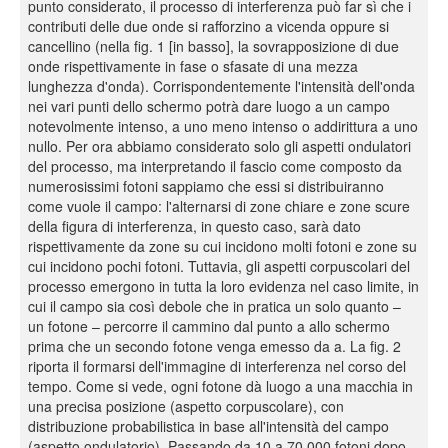
punto considerato, il processo di interferenza può far sì che i
contributi delle due onde si rafforzino a vicenda oppure si
cancellino (nella fig. 1 [in basso], la sovrapposizione di due
onde rispettivamente in fase o sfasate di una mezza
lunghezza d'onda). Corrispondentemente l'intensità dell'onda
nei vari punti dello schermo potrà dare luogo a un campo
notevolmente intenso, a uno meno intenso o addirittura a uno
nullo. Per ora abbiamo considerato solo gli aspetti ondulatori
del processo, ma interpretando il fascio come composto da
numerosissimi fotoni sappiamo che essi si distribuiranno
come vuole il campo: l'alternarsi di zone chiare e zone scure
della figura di interferenza, in questo caso, sarà dato
rispettivamente da zone su cui incidono molti fotoni e zone su
cui incidono pochi fotoni. Tuttavia, gli aspetti corpuscolari del
processo emergono in tutta la loro evidenza nel caso limite, in
cui il campo sia così debole che in pratica un solo quanto –
un fotone – percorre il cammino dal punto a allo schermo
prima che un secondo fotone venga emesso da a. La fig. 2
riporta il formarsi dell'immagine di interferenza nel corso del
tempo. Come si vede, ogni fotone dà luogo a una macchia in
una precisa posizione (aspetto corpuscolare), con
distribuzione probabilistica in base all'intensità del campo
(aspetto ondulatorio). Passando da 10 a 70.000 fotoni dopo