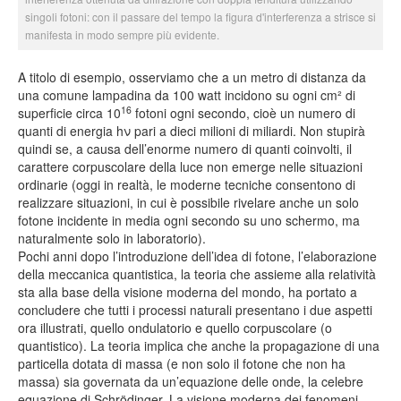
singoli fotoni: con il passare del tempo la figura d'interferenza a strisce si
manifesta in modo sempre più evidente.
A titolo di esempio, osserviamo che a un metro di distanza da
una comune lampadina da 100 watt incidono su ogni cm² di
16
superficie circa 10
fotoni ogni secondo, cioè un numero di
quanti di energia hν pari a dieci milioni di miliardi. Non stupirà
quindi se, a causa dell’enorme numero di quanti coinvolti, il
carattere corpuscolare della luce non emerge nelle situazioni
ordinarie (oggi in realtà, le moderne tecniche consentono di
realizzare situazioni, in cui è possibile rivelare anche un solo
fotone incidente in media ogni secondo su uno schermo, ma
naturalmente solo in laboratorio).
Pochi anni dopo l’introduzione dell’idea di fotone, l’elaborazione
della meccanica quantistica, la teoria che assieme alla relatività
sta alla base della visione moderna del mondo, ha portato a
concludere che tutti i processi naturali presentano i due aspetti
ora illustrati, quello ondulatorio e quello corpuscolare (o
quantistico). La teoria implica che anche la propagazione di una
particella dotata di massa (e non solo il fotone che non ha
massa) sia governata da un’equazione delle onde, la celebre
equazione di Schrödinger. La visione moderna dei fenomeni