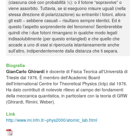
(ciascuna cioè con probabilità 1⁄2): o il fotone “sopravvive” o
viene assorbito. Tuttavia, se si eseguono misure uguali (nella
stessa direzione di polarizzazione) su entrambi i fotoni, allora
gli esiti – sebbene casuali – risultano sempre identici. Ed è
questo l’aspetto sorprendente del fenomeno! Sembrerebbe
quindi che i due fotoni rimangano in qualche modo legati
indissolubilmente (per questo entangled) e che quello che
accade a uno di essi si ripercuota istantaneamente anche
sull’altro, indipendentemente dalla distanza che li separa.
Biografia
GianCarlo Ghirardi
è docente di Fisica Teorica all'Università di
Trieste dal 1976. È membro dell'Academic Board
dell'International Centre for Theoretical Physics (Ictp) dal 1976.
Ha dato contributi di notevole rilievo al campo dei fondamenti
della meccanica quantistica, in particolare con la teoria di GRW
(Ghirardi, Rimini, Weber).
Link
http://www.mi.infn.it/~phys2000/atomic_lab.html