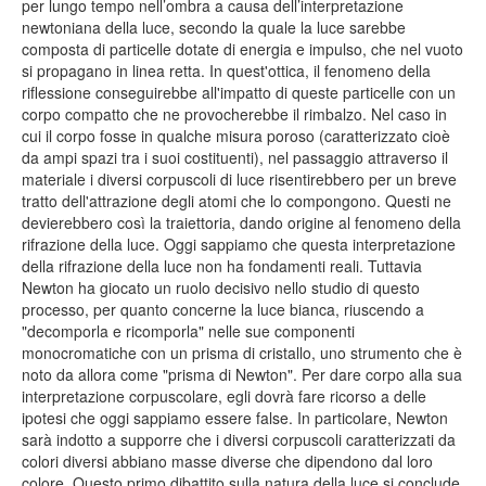
per lungo tempo nell’ombra a causa dell’interpretazione
newtoniana della luce, secondo la quale la luce sarebbe
composta di particelle dotate di energia e impulso, che nel vuoto
si propagano in linea retta. In quest'ottica, il fenomeno della
riflessione conseguirebbe all'impatto di queste particelle con un
corpo compatto che ne provocherebbe il rimbalzo. Nel caso in
cui il corpo fosse in qualche misura poroso (caratterizzato cioè
da ampi spazi tra i suoi costituenti), nel passaggio attraverso il
materiale i diversi corpuscoli di luce risentirebbero per un breve
tratto dell'attrazione degli atomi che lo compongono. Questi ne
devierebbero così la traiettoria, dando origine al fenomeno della
rifrazione della luce. Oggi sappiamo che questa interpretazione
della rifrazione della luce non ha fondamenti reali. Tuttavia
Newton ha giocato un ruolo decisivo nello studio di questo
processo, per quanto concerne la luce bianca, riuscendo a
"decomporla e ricomporla" nelle sue componenti
monocromatiche con un prisma di cristallo, uno strumento che è
noto da allora come "prisma di Newton". Per dare corpo alla sua
interpretazione corpuscolare, egli dovrà fare ricorso a delle
ipotesi che oggi sappiamo essere false. In particolare, Newton
sarà indotto a supporre che i diversi corpuscoli caratterizzati da
colori diversi abbiano masse diverse che dipendono dal loro
colore. Questo primo dibattito sulla natura della luce si conclude