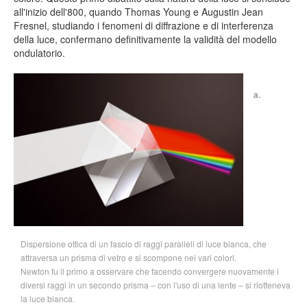
all'inizio dell'800, quando Thomas Young e Augustin Jean
Fresnel, studiando i fenomeni di diffrazione e di interferenza
della luce, confermano definitivamente la validità del modello
ondulatorio.
a.
Dispersione ottica di un fascio di raggi paralleli di luce bianca, che
attraversa un prisma di vetro e si scompone nei vari colori.
Newton fu il primo a osservare che facendo convergere nuovamente i
diversi raggi in un secondo prisma – con l'uso di una lente – si riotteneva
la luce bianca.