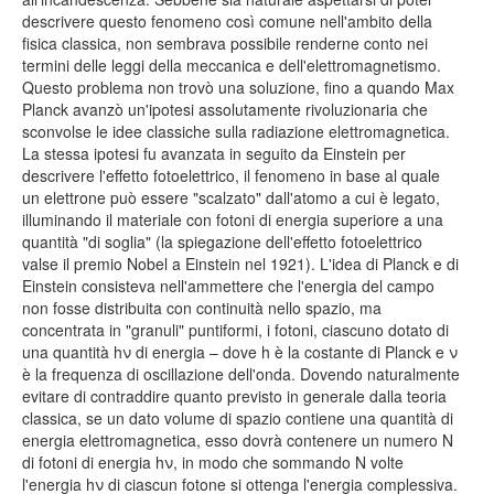
descrivere questo fenomeno così comune nell'ambito della
fisica classica, non sembrava possibile renderne conto nei
termini delle leggi della meccanica e dell'elettromagnetismo.
Questo problema non trovò una soluzione, fino a quando Max
Planck avanzò un'ipotesi assolutamente rivoluzionaria che
sconvolse le idee classiche sulla radiazione elettromagnetica.
La stessa ipotesi fu avanzata in seguito da Einstein per
descrivere l'effetto fotoelettrico, il fenomeno in base al quale
un elettrone può essere "scalzato" dall'atomo a cui è legato,
illuminando il materiale con fotoni di energia superiore a una
quantità "di soglia" (la spiegazione dell'effetto fotoelettrico
valse il premio Nobel a Einstein nel 1921). L'idea di Planck e di
Einstein consisteva nell'ammettere che l'energia del campo
non fosse distribuita con continuità nello spazio, ma
concentrata in "granuli" puntiformi, i fotoni, ciascuno dotato di
una quantità hν di energia – dove h è la costante di Planck e ν
è la frequenza di oscillazione dell'onda. Dovendo naturalmente
evitare di contraddire quanto previsto in generale dalla teoria
classica, se un dato volume di spazio contiene una quantità di
energia elettromagnetica, esso dovrà contenere un numero N
di fotoni di energia hν, in modo che sommando N volte
l'energia hν di ciascun fotone si ottenga l'energia complessiva.