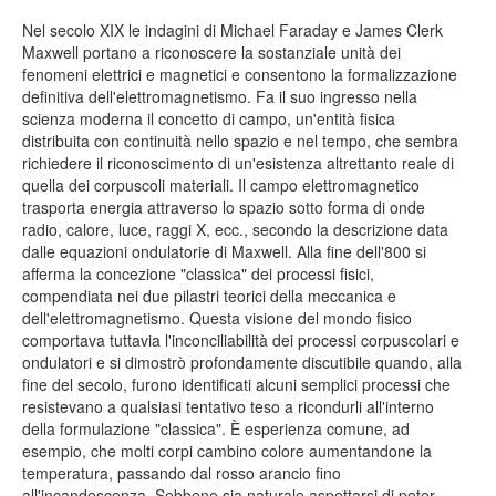
Nel secolo XIX le indagini di Michael Faraday e James Clerk
Maxwell portano a riconoscere la sostanziale unità dei
fenomeni elettrici e magnetici e consentono la formalizzazione
definitiva dell'elettromagnetismo. Fa il suo ingresso nella
scienza moderna il concetto di campo, un'entità fisica
distribuita con continuità nello spazio e nel tempo, che sembra
richiedere il riconoscimento di un'esistenza altrettanto reale di
quella dei corpuscoli materiali. Il campo elettromagnetico
trasporta energia attraverso lo spazio sotto forma di onde
radio, calore, luce, raggi X, ecc., secondo la descrizione data
dalle equazioni ondulatorie di Maxwell. Alla fine dell'800 si
afferma la concezione "classica" dei processi fisici,
compendiata nei due pilastri teorici della meccanica e
dell'elettromagnetismo. Questa visione del mondo fisico
comportava tuttavia l'inconciliabilità dei processi corpuscolari e
ondulatori e si dimostrò profondamente discutibile quando, alla
fine del secolo, furono identificati alcuni semplici processi che
resistevano a qualsiasi tentativo teso a ricondurli all'interno
della formulazione "classica". È esperienza comune, ad
esempio, che molti corpi cambino colore aumentandone la
temperatura, passando dal rosso arancio fino
all'incandescenza. Sebbene sia naturale aspettarsi di poter