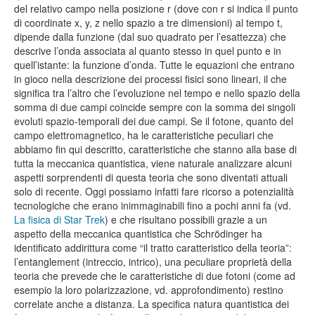
del relativo campo nella posizione r (dove con r si indica il punto
di coordinate x, y, z nello spazio a tre dimensioni) al tempo t,
dipende dalla funzione (dal suo quadrato per l’esattezza) che
descrive l’onda associata al quanto stesso in quel punto e in
quell’istante: la funzione d’onda. Tutte le equazioni che entrano
in gioco nella descrizione dei processi fisici sono lineari, il che
significa tra l’altro che l’evoluzione nel tempo e nello spazio della
somma di due campi coincide sempre con la somma dei singoli
evoluti spazio-temporali dei due campi. Se il fotone, quanto del
campo elettromagnetico, ha le caratteristiche peculiari che
abbiamo fin qui descritto, caratteristiche che stanno alla base di
tutta la meccanica quantistica, viene naturale analizzare alcuni
aspetti sorprendenti di questa teoria che sono diventati attuali
solo di recente. Oggi possiamo infatti fare ricorso a potenzialità
tecnologiche che erano inimmaginabili fino a pochi anni fa (vd.
La fisica di Star Trek
) e che risultano possibili grazie a un
aspetto della meccanica quantistica che Schrödinger ha
identificato addirittura come “il tratto caratteristico della teoria”:
l’entanglement (intreccio, intrico), una peculiare proprietà della
teoria che prevede che le caratteristiche di due fotoni (come ad
esempio la loro polarizzazione, vd. approfondimento) restino
correlate anche a distanza. La specifica natura quantistica dei