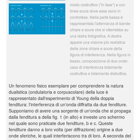
modo costruttivo ("in fase") e con
linee scure dove esse sono in
controfase. Nella parte bassa è
rappresentata l'alternanza di bande
chiare e scure che si otterrebbe su
una lastra fotografica. A destra
appare una visione più realistica
delle zone chiare e scure della
figura di interferenza. Nella figura in
basso, composizione di due onde:
caso di interferenza totalmente
costruttiva e totalmente distruttiva.
Un fenomeno fisico esemplare per comprendere la natura
dualistica (ondulatoria e corpuscolare) della luce è
rappresentato dall'esperimento di Young della doppia
fenditura: l'interferenza di un'onda diffratta da due fenditure.
Supponiamo di avere una sorgente di un'onda che si propaga
dalla fenditura a della fig. 1 (in alto) e investe uno schermo
nel quale sono praticate due fenditure, b e c. Queste
fenditure danno a loro volta (per diffrazione) origine a due
onde sferiche, le quali interferiscono tra di loro. A seconda del