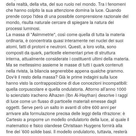
della realtà, della vita, del suo ruolo nel mondo. Tra i fenomeni
che hanno colpito la sua attenzione domina la luce. Quando
prende corpo l'idea di una possibile comprensione razionale del
mondo, risulta naturale cercare di spiegare la natura dei
processi luminosi.
La massa di "Asimmetrie", così come quella di tutta la materia
ordinaria, è concentrata quasi interamente nei nuclei dei suoi
atomi, fatti di protoni e neutroni. Questi, a loro volta, sono
composti da quark, particelle elementari prive di struttura
interna, attualmente considerate i costituenti ultimi della materia.
Ma se mettessimo assieme le masse di tutti i quark contenuti
nella rivista, la bilancia segnerebbe appena qualche grammo.
Dov'è il resto della massa? Già le prime indagini sulla luce
hanno visto la contrapposizione di due concezioni incompatibili:
quella corpuscolare e quella ondulatoria. Attorno all’anno 1000
lo scienziato iracheno Alhazen (Ibn Al-Haythan) descrive i raggi
di luce come un flusso di particelle materiali emesse dagli
oggetti. Serve però un salto in avanti di oltre 600 anni per
arrivare alla formulazione precisa delle leggi della rifrazione: è
Cartesio a proporre un modello ondulatorio della luce, al quale il
matematico e fisico olandese Christiaan Huygens fornirà alla
fine del ’600 solide basi. Il modello ondulatorio, tuttavia, resterà