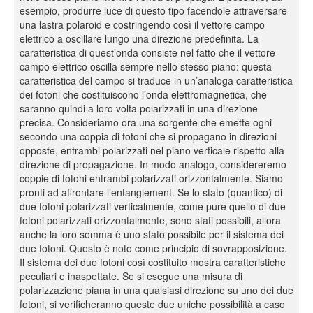
esempio, produrre luce di questo tipo facendole attraversare
una lastra polaroid e costringendo così il vettore campo
elettrico a oscillare lungo una direzione predefinita. La
caratteristica di quest’onda consiste nel fatto che il vettore
campo elettrico oscilla sempre nello stesso piano: questa
caratteristica del campo si traduce in un’analoga caratteristica
dei fotoni che costituiscono l’onda elettromagnetica, che
saranno quindi a loro volta polarizzati in una direzione
precisa. Consideriamo ora una sorgente che emette ogni
secondo una coppia di fotoni che si propagano in direzioni
opposte, entrambi polarizzati nel piano verticale rispetto alla
direzione di propagazione. In modo analogo, considereremo
coppie di fotoni entrambi polarizzati orizzontalmente. Siamo
pronti ad affrontare l’entanglement. Se lo stato (quantico) di
due fotoni polarizzati verticalmente, come pure quello di due
fotoni polarizzati orizzontalmente, sono stati possibili, allora
anche la loro somma è uno stato possibile per il sistema dei
due fotoni. Questo è noto come principio di sovrapposizione.
Il sistema dei due fotoni così costituito mostra caratteristiche
peculiari e inaspettate. Se si esegue una misura di
polarizzazione piana in una qualsiasi direzione su uno dei due
fotoni, si verificheranno queste due uniche possibilità a caso