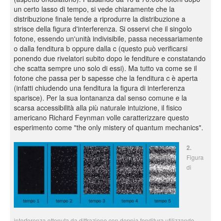
un certo lasso di tempo, si vede chiaramente che la
distribuzione finale tende a riprodurre la distribuzione a
strisce della figura d'interferenza. Si osservi che il singolo
fotone, essendo un'unità indivisibile, passa necessariamente
o dalla fenditura b oppure dalla c (questo può verificarsi
ponendo due rivelatori subito dopo le fenditure e constatando
che scatta sempre uno solo di essi). Ma tutto va come se il
fotone che passa per b sapesse che la fenditura c è aperta
(infatti chiudendo una fenditura la figura di interferenza
sparisce). Per la sua lontananza dal senso comune e la
scarsa accessibilità alla più naturale intuizione, il fisico
americano Richard Feynman volle caratterizzare questo
esperimento come "the only mistery of quantum mechanics".
2.
Figura
di
interferenza ottenuta da diffrazione con doppia fenditura utilizzando