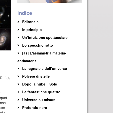
Indice
Editoriale
In principio
Un’intuizione spettacolare
Lo specchio rotto
[as] L'asimmetria materia-
antimateria.
La ragnatela dell’universo
Polvere di stelle
 (Cmb),
Dopo la nube il Sole
Le fantastiche quattro
e
 quei
Universo su misura
ense
Profondo nero
uito
elle