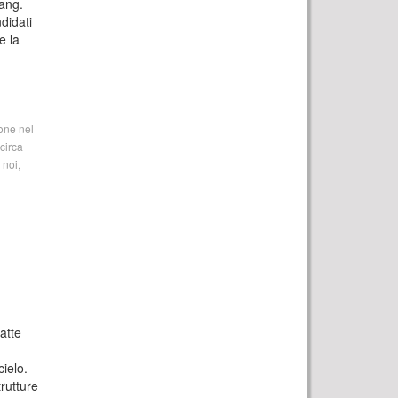
Bang.
didati
e la
ione nel
circa
 noi,
atte
cielo.
trutture