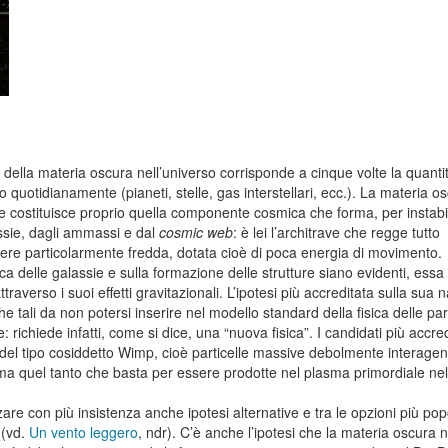
ella materia oscura nell’universo corrisponde a cinque volte la quantita
quotidianamente (pianeti, stelle, gas interstellari, ecc.). La materia os
 costituisce proprio quella componente cosmica che forma, per instabili
assie, dagli ammassi e dal
cosmic web
: è lei l’architrave che regge tutto
ssere particolarmente fredda, dotata cioè di poca energia di movimento.
ca delle galassie e sulla formazione delle strutture siano evidenti, essa 
verso i suoi effetti gravitazionali. L’ipotesi più accreditata sulla sua n
che tali da non potersi inserire nel modello standard della fisica delle par
richiede infatti, come si dice, una “nuova fisica”. I candidati più accred
del tipo cosiddetto Wimp, cioè particelle massive debolmente interagen
ma quel tanto che basta per essere prodotte nel plasma primordiale nel
re con più insistenza anche ipotesi alternative e tra le opzioni più popo
 (vd.
Un vento leggero
, ndr). C’è anche l’ipotesi che la materia oscura 