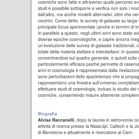
cosmiche sono fatte e attraverso quale percorso ev
studi è possibile sottoporre a verifica non solo i mo
dall’altro, ma anche modelli alternativi, oltre che 
neutrini. Come detto, le
survey
di galassie su larga
principale focus sperimentale (anche in termini di in
In parallelo a questo, negli ultimi anni sono state s
diverse epoche cosmologiche, e capire ancora meglio
un’evoluzione delle
survey
di galassie tradizionali,
totale della materia stellare e interstellare: in ques
concentrandosi sul quadro generale, e quindi sulla d
particolarmente efficace poiché permette di osserva
anni in cosmologia è rappresentata dalla rivelazione
sono perturbazioni dello spaziotempo che si propagan
rappresentano una finestra sull’universo completam
effettuare studi di cosmologia, incluso lo studio dei
cosmiche, consentendo misure altamente complemen
Biografia
Alvise Raccanelli
, dopo la laurea in astronomia co
attività di ricerca presso la Nasa/Jpl, Caltech e la
di Barcelona e attualmente è ricercatore al Cern.