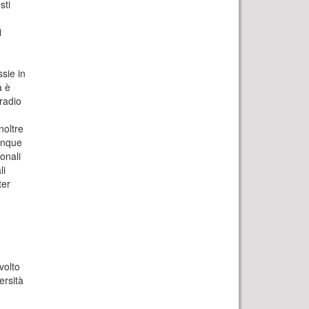
sti
i
ssie in
 è
 radio
noltre
cinque
onali
li
ter
volto
rsità