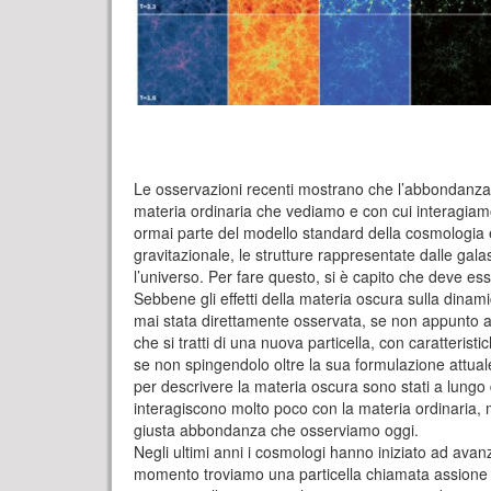
Le osservazioni recenti mostrano che l’abbondanza d
materia ordinaria che vediamo e con cui interagiamo 
ormai parte del modello standard della cosmologia e
gravitazionale, le strutture rappresentate dalle gal
l’universo. Per fare questo, si è capito che deve e
Sebbene gli effetti della materia oscura sulla dinami
mai stata direttamente osservata, se non appunto attra
che si tratti di una nuova particella, con caratteristi
se non spingendolo oltre la sua formulazione attuale: 
per descrivere la materia oscura sono stati a lungo 
interagiscono molto poco con la materia ordinaria, 
giusta abbondanza che osserviamo oggi.
Negli ultimi anni i cosmologi hanno iniziato ad avanza
momento troviamo una particella chiamata assione