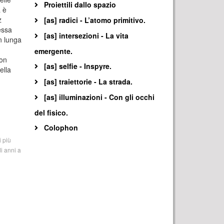
Proiettili dallo spazio
 è
z
[as] radici - L’atomo primitivo.
essa
[as] intersezioni - La vita
n lunga
emergente.
non
[as] selfie - Inspyre.
ella
[as] traiettorie - La strada.
[as] illuminazioni - Con gli occhi
del fisico.
Colophon
 più
di anni a