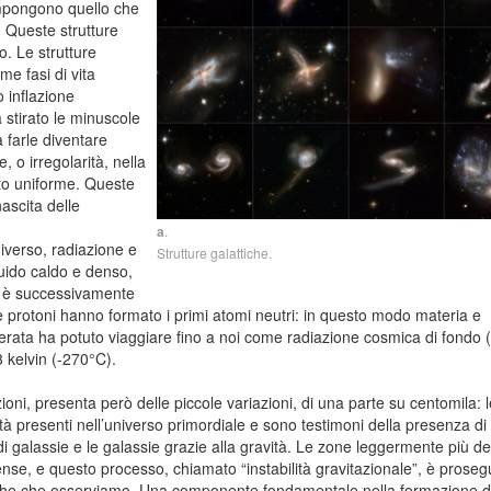
ompongono quello che
. Queste strutture
o. Le strutture
me fasi di vita
 inflazione
a stirato le minuscole
a farle diventare
 o irregolarità, nella
lto uniforme. Queste
nascita delle
a
.
niverso, radiazione e
Strutture galattiche.
luido caldo e denso,
i è successivamente
ni e protoni hanno formato i primi atomi neutri: in questo modo materia e
iberata ha potuto viaggiare fino a noi come radiazione cosmica di fondo
 kelvin (-270°C).
oni, presenta però delle piccole variazioni, di una parte su centomila: l
ità presenti nell’universo primordiale e sono testimoni della presenza di
galassie e le galassie grazie alla gravità. Le zone leggermente più d
se, e questo processo, chiamato “instabilità gravitazionale”, è proseg
miche che osserviamo. Una componente fondamentale nella formazione d