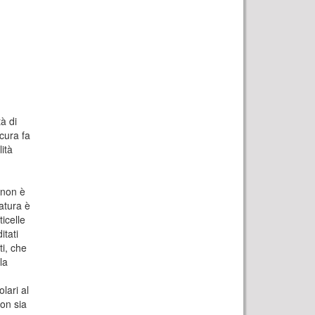
̀ di
cura fa
tà
non è
atura è
ticelle
itati
ti, che
la
lari al
non sia