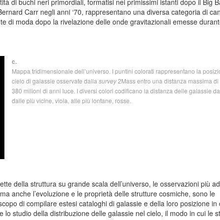
 di buchi neri primordiali, formatisi nei primissimi istanti dopo il Big 
Bernard Carr negli anni ‘70, rappresentano una diversa categoria di can
te di moda dopo la rivelazione delle onde gravitazionali emesse durant
c.
Mappa tridimensionale dell’universo. I puntini colorati rappresentano la posiz
cielo di galassie osservate dalla
survey
2Mass entro una distanza massima di 
380 milioni di anni luce. I diversi colori codificano la distanza delle galassie da
dalle più vicine, viola, alle più lontane, rosse.
te della struttura su grande scala dell’universo, le osservazioni più ad
a anche l’evoluzione e le proprietà delle strutture cosmiche, sono le
scopo di compilare estesi cataloghi di galassie e della loro posizione in 
o studio della distribuzione delle galassie nel cielo, il modo in cui le s