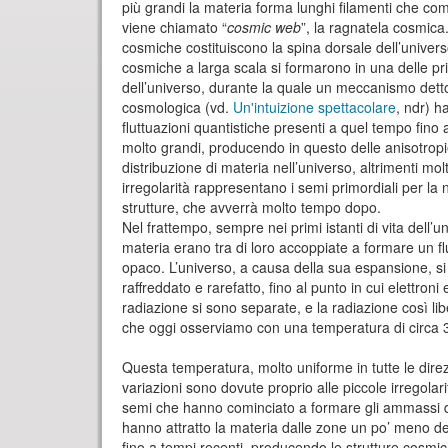
più grandi la materia forma lunghi filamenti che c
viene chiamato “
cosmic web
”, la ragnatela cosmica
cosmiche costituiscono la spina dorsale dell’univers
cosmiche a larga scala si formarono in una delle pri
dell’universo, durante la quale un meccanismo detto
cosmologica (vd.
Un'intuizione spettacolare
, ndr) h
fluttuazioni quantistiche presenti a quel tempo fino 
molto grandi, producendo in questo delle anisotropie,
distribuzione di materia nell’universo, altrimenti mo
irregolarità rappresentano i semi primordiali per la 
strutture, che avverrà molto tempo dopo.
Nel frattempo, sempre nei primi istanti di vita dell’u
materia erano tra di loro accoppiate a formare un f
opaco. L’universo, a causa della sua espansione, s
raffreddato e rarefatto, fino al punto in cui elettro
radiazione si sono separate, e la radiazione così l
che oggi osserviamo con una temperatura di circa 3
Questa temperatura, molto uniforme in tutte le direzi
variazioni sono dovute proprio alle piccole irregolar
semi che hanno cominciato a formare gli ammassi di 
hanno attratto la materia dalle zone un po’ meno den
fino a tempi recenti, producendo le strutture cos