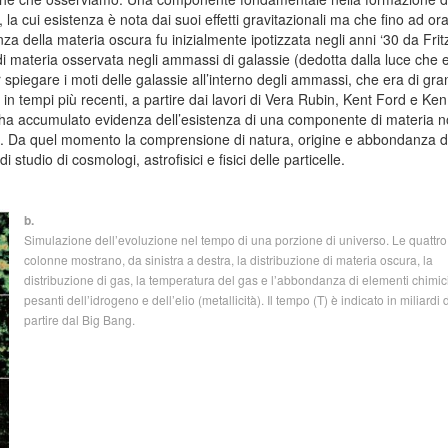
 la cui esistenza è nota dai suoi effetti gravitazionali ma che fino ad ora
za della materia oscura fu inizialmente ipotizzata negli anni ‘30 da Frit
 di materia osservata negli ammassi di galassie (dedotta dalla luce che 
piegare i moti delle galassie all’interno degli ammassi, che era di gra
o in tempi più recenti, a partire dai lavori di Vera Rubin, Kent Ford e Ken
ca ha accumulato evidenza dell’esistenza di una componente di materia 
sie. Da quel momento la comprensione di natura, origine e abbondanza d
 studio di cosmologi, astrofisici e fisici delle particelle.
b.
Simulazione dell’evoluzione nel tempo di una porzione di universo. Le quattro
colonne mostrano, da sinistra a destra, la distribuzione di materia oscura, la
distribuzione di gas, la temperatura del gas e l’abbondanza di elementi chimici
pesanti dell’idrogeno e dell’elio (metallicità). Il tempo (T) è indicato in miliardi 
partire dal Big Bang.