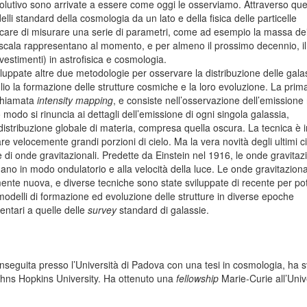
olutivo sono arrivate a essere come oggi le osserviamo. Attraverso que
delli standard della cosmologia da un lato e della fisica delle particelle
cercare di misurare una serie di parametri, come ad esempio la massa de
 scala rappresentano al momento, e per almeno il prossimo decennio, il
vestimenti) in astrofisica e cosmologia.
viluppate altre due metodologie per osservare la distribuzione delle gala
 la formazione delle strutture cosmiche e la loro evoluzione. La prima
 chiamata
intensity mapping
, e consiste nell’osservazione dell’emissione
to modo si rinuncia ai dettagli dell’emissione di ogni singola galassia,
istribuzione globale di materia, compresa quella oscura. La tecnica è i
re velocemente grandi porzioni di cielo. Ma la vera novità degli ultimi 
 di onde gravitazionali. Predette da Einstein nel 1916, le onde gravitazi
o in modo ondulatorio e alla velocità della luce. Le onde gravitaziona
ente nuova, e diverse tecniche sono state sviluppate di recente per po
 modelli di formazione ed evoluzione delle strutture in diverse epoche
tari a quelle delle
survey
standard di galassie.
nseguita presso l’Università di Padova con una tesi in cosmologia, ha s
 Johns Hopkins University. Ha ottenuto una
fellowship
Marie-Curie all’Unive