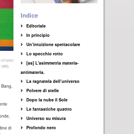
Indice
Editoriale
In principio
Un’intuizione spettacolare
Lo specchio rotto
 of color
[as] L'asimmetria materia-
 (Mit).
antimateria.
La ragnatela dell’universo
g Bang,
Polvere di stelle
Dopo la nube il Sole
ente
Le fantastiche quattro
oonde,
Universo su misura
Profondo nero
dine di
e