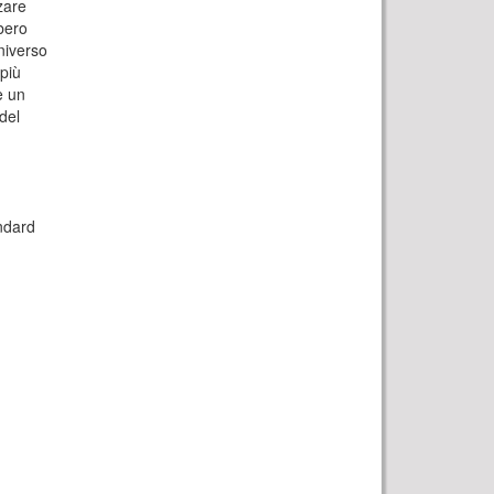
zare
bbero
universo
iù
e un
del
andard