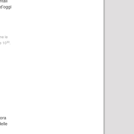
ntali
 d’oggi
ne le
30
e 10
.
nora
delle