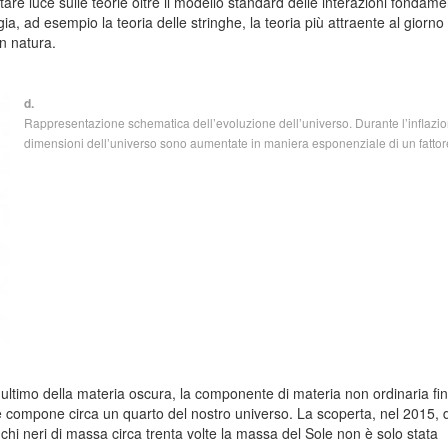
re luce sulle teorie oltre il modello standard delle interazioni fondame
a, ad esempio la teoria delle stringhe, la teoria più attraente al giorno
in natura.
d.
Rappresentazione schematica dell’evoluzione dell’universo. Durante l’inflazio
dimensioni dell’universo sono aumentate in maniera esponenziale di un fattor
 ultimo della materia oscura, la componente di materia non ordinaria fi
 che compone circa un quarto del nostro universo. La scoperta, nel 2015, 
chi neri di massa circa trenta volte la massa del Sole non è solo stata