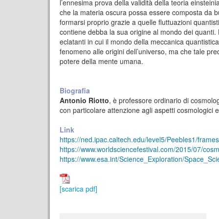
l’ennesima prova della validità della teoria einstei
che la materia oscura possa essere composta da buchi 
formarsi proprio grazie a quelle fluttuazioni quantisti
contiene debba la sua origine al mondo dei quanti. 
eclatanti in cui il mondo della meccanica quantistica 
fenomeno alle origini dell’universo, ma che tale pred
potere della mente umana.
Biografia
Antonio Riotto
, è professore ordinario di cosmolog
con particolare attenzione agli aspetti cosmologici e 
Link
https://ned.ipac.caltech.edu/level5/Peebles1/frames
https://www.worldsciencefestival.com/2015/07/cosmol
https://www.esa.int/Science_Exploration/Space_Sci
[scarica pdf]