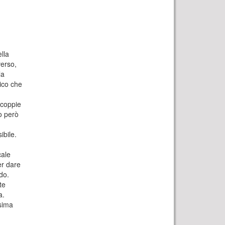
lla
verso,
la
tico che
 coppie
 però
ibile.
cale
er dare
ndo.
te
a.
ssima