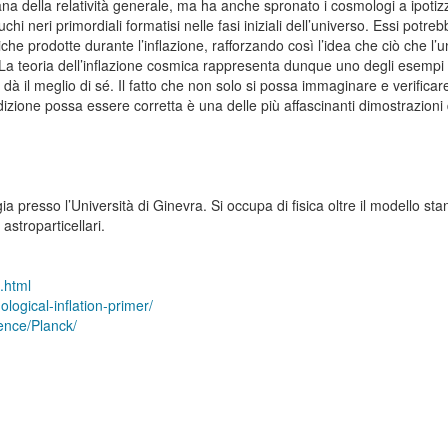
niana della relatività generale, ma ha anche spronato i cosmologi a ipotiz
neri primordiali formatisi nelle fasi iniziali dell’universo. Essi potre
che prodotte durante l’inflazione, rafforzando così l’idea che ciò che l’
La teoria dell’inflazione cosmica rappresenta dunque uno degli esempi p
dà il meglio di sé. Il fatto che non solo si possa immaginare e verificar
izione possa essere corretta è una delle più affascinanti dimostrazioni 
ia presso l’Università di Ginevra. Si occupa di fisica oltre il modello st
astroparticellari.
.html
ogical-inflation-primer/
ence/Planck/