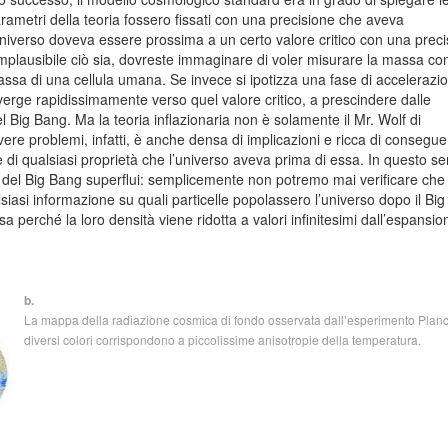
rametri della teoria fossero fissati con una precisione che aveva
ll’universo doveva essere prossima a un certo valore critico con una prec
implausibile ciò sia, dovreste immaginare di voler misurare la massa co
ssa di una cellula umana. Se invece si ipotizza una fase di accelerazi
onverge rapidissimamente verso quel valore critico, a prescindere dalle
l Big Bang. Ma la teoria inflazionaria non è solamente il Mr. Wolf di
vere problemi, infatti, è anche densa di implicazioni e ricca di consegu
cce di qualsiasi proprietà che l’universo aveva prima di essa. In questo s
so e del Big Bang superflui: semplicemente non potremo mai verificare ch
siasi informazione su quali particelle popolassero l’universo dopo il Bi
perché la loro densità viene ridotta a valori infinitesimi dall’espansio
b.
La mappa della radiazione cosmica di fondo osservata dall’esperimento Planck
diversi colori corrispondono a piccolissime anisotropie della temperatura.