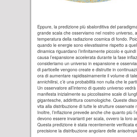
Eppure, la predizione più sbalorditiva del paradigma 
grande scala che osserviamo nel nostro universo, a
temperatura della radiazione cosmica di fondo. Poiche
quando le energie sono elevatissime rispetto a quell
dinamica riguardano l’infinitamente piccolo e quindi l
causa l’espansione accelerata durante la fase infla
consideriamo un universo in espansione e osservia
di particelle vengono create e distrutte in continua
ora di aumentare rapidissimamente il volume di tale
annichilirsi, c’è una probabilità non nulla che le pa
Un osservatore all’interno di questo universo vedrà q
manifesta inizialmente su piccolissime scale di lungh
gigantesche, addirittura cosmologiche. Queste disomo
vita alla distribuzione di tutte le strutture osservat
Inoltre, l’inflazione prevede anche che quanto più l
devono essere invarianti per scala, ovvero la loro 
Questa predizione è stata recentemente verificata
precisione la distribuzione angolare delle anisotrop