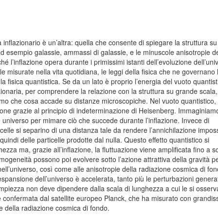
inflazionario è un’altra: quella che consente di spiegare la struttura su
d esempio galassie, ammassi di galassie, e le minuscole anisotropie de
́ l’inflazione opera durante i primissimi istanti dell’evoluzione dell’uni
e misurate nella vita quotidiana, le leggi della fisica che ne governano 
a fisica quantistica. Se da un lato è proprio l’energia del vuoto quantis
zionaria, per comprendere la relazione con la struttura su grande scala,
mo che cosa accade su distanze microscopiche. Nel vuoto quantistico,
zione grazie al principio di indeterminazione di Heisenberg. Immaginiamo
 universo per mimare ciò che succede durante l’inflazione. Invece di
rticelle si separino di una distanza tale da rendere l’annichilazione imposs
uindi delle particelle prodotte dal nulla. Questo effetto quantistico si
ezza ma, grazie all’inflazione, la fluttuazione viene amplificata fino a s
geneità possono poi evolvere sotto l’azione attrattiva della gravità p
e nell’universo, così come alle anisotropie della radiazione cosmica di fo
’espansione dell’universo è accelerata, tanto più le perturbazioni genera
ampiezza non deve dipendere dalla scala di lunghezza a cui le si osserv
 e confermata dal satellite europeo Planck, che ha misurato con grandi
ie della radiazione cosmica di fondo.