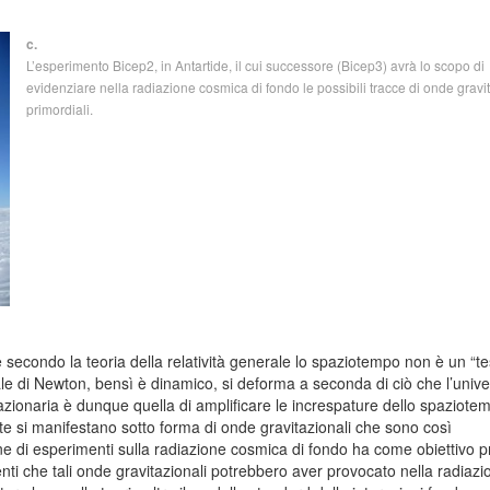
c.
L’esperimento Bicep2, in Antartide, il cui successore (Bicep3) avrà lo scopo di
evidenziare nella radiazione cosmica di fondo le possibili tracce di onde gravi
primordiali.
econdo la teoria della relatività generale lo spaziotempo non è un “t
le di Newton, bensì è dinamico, si deforma a seconda di ciò che l’univ
lazionaria è dunque quella di amplificare le increspature dello spaziote
ste si manifestano sotto forma di onde gravitazionali che sono così
e di esperimenti sulla radiazione cosmica di fondo ha come obiettivo p
i che tali onde gravitazionali potrebbero aver provocato nella radiazi