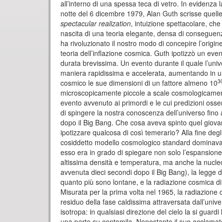
all’interno di una spessa teca di vetro. In evidenza 
notte del 6 dicembre 1979, Alan Guth scrisse quelle
spectacular realization
, intuizione spettacolare, ch
nascita di una teoria elegante, densa di conseguen
ha rivoluzionato il nostro modo di concepire l’origine
teoria dell’inflazione cosmica. Guth ipotizzò un even
durata brevissima. Un evento durante il quale l’uni
maniera rapidissima e accelerata, aumentando in un 
3
cosmico le sue dimensioni di un fattore almeno 10
microscopicamente piccole a scale cosmologicame
evento avvenuto ai primordi e le cui predizioni osse
di spingere la nostra conoscenza dell’universo fino 
dopo il Big Bang. Che cosa aveva spinto quel giova
ipotizzare qualcosa di così temerario? Alla fine degli
cosiddetto modello cosmologico standard dominava la
esso era in grado di spiegare non solo l’espansione
altissima densità e temperatura, ma anche la nucleo
avvenuta dieci secondi dopo il Big Bang), la legge 
quanto più sono lontane, e la radiazione cosmica di
Misurata per la prima volta nel 1965, la radiazione
residuo della fase caldissima attraversata dall’univ
isotropa: in qualsiasi direzione del cielo la si guard
una parte su centomila. Nonostante il suo acclamat