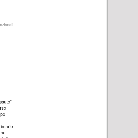
tazionali
essuto”
erso
mpo
rimario
one