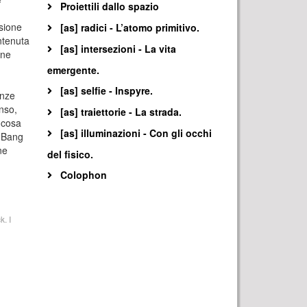
Proiettili dallo spazio
isione
[as] radici - L’atomo primitivo.
ntenuta
[as] intersezioni - La vita
one
emergente.
[as] selfie - Inspyre.
enze
enso,
[as] traiettorie - La strada.
e cosa
[as] illuminazioni - Con gli occhi
g Bang
ne
del fisico.
Colophon
. I