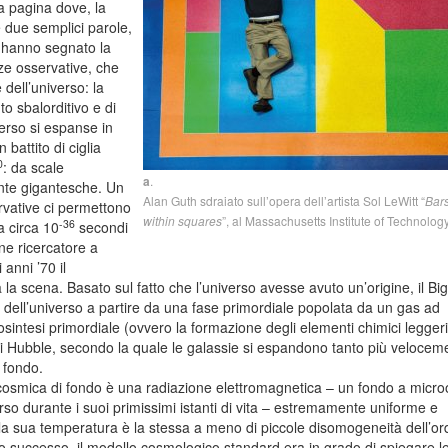
la pagina dove, la
 due semplici parole,
e hanno segnato la
ze osservative, che
 dell’universo: la
to sbalorditivo e di
verso si espanse in
battito di ciglia
0
: da scale
a
.
nte gigantesche. Un
Alan Guth sdraiato sull’opera dell’artista Sol LeWitt “
Bars
rvative ci permettono
within squares
”, al Massachusetts Institute of Technology
-36
a circa 10
secondi
ne ricercatore a
 anni ’70 il
 scena. Basato sul fatto che l’universo avesse avuto un’origine, il Bi
 dell’universo a partire da una fase primordiale popolata da un gas ad
sintesi primordiale (ovvero la formazione degli elementi chimici leggeri
di Hubble, secondo la quale le galassie si espandono tanto più velocem
 fondo.
 cosmica di fondo è una radiazione elettromagnetica – un fondo a micr
erso durante i suoi primissimi istanti di vita – estremamente uniforme e
i la sua temperatura è la stessa a meno di piccole disomogeneità dell’or
o successo, il modello cosmologico standard era in grado di spiegare l