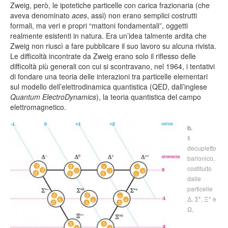
Zweig, però, le ipotetiche particelle con carica frazionaria (che
aveva denominato
aces
, assi) non erano semplici costrutti
formali, ma veri e propri “mattoni fondamentali”, oggetti
realmente esistenti in natura. Era un’idea talmente ardita che
Zweig non riuscì a fare pubblicare il suo lavoro su alcuna rivista.
Le difficoltà incontrate da Zweig erano solo il riflesso delle
difficoltà più generali con cui si scontravano, nel 1964, i tentativi
di fondare una teoria delle interazioni tra particelle elementari
sul modello dell’elettrodinamica quantistica (QED, dall’inglese
Quantum ElectroDynamics
), la teoria quantistica del campo
elettromagnetico.
b.
Il
decupletto
barionico,
costituito
dalle
particelle
Δ, Σ*, Ξ* e
Ω,