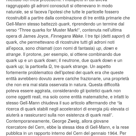
raggruppato gli adroni conosciuti si ottenevano in modo
naturale, se si faceva l’ipotesi che tutte le particelle fossero
ricostruibili a partire dalla combinazione di tre entità primarie che
Gell-Mann stesso battezzò
quark
, riprendendo un termine dal
verso “Three quarks for Muster Mark!”, contenuta nell’ultima
opera di James Joyce,
Finnegans Wake
. I tre tipi (detti
sapori
) di
quark, che permettevano di ricostruire tutti gli adroni noti
all’epoca, sono chiamati (con nomi di fantasia)
up
,
down
e
strange
. Il protone, per esempio, si ottiene combinando due
quark up e un quark down; il neutrone, due quark down e un
quark up; la particella Ω, tre quark strange. Un aspetto
fortemente problematico dell’ipotesi dei quark era che queste
entità avrebbero dovuto avere cariche frazionarie, una proprietà
che non era mai stata osservata in natura. Questa difficoltà
poteva essere aggirata, considerando gli ipotetici quark non
come oggetti reali, ma solo come entità matematiche, e infatti lo
stesso Gell-Mann chiudeva il suo articolo affermando che “la
ricerca di quark stabili negli acceleratori di energia più elevata ci
aiuterà a rassicurarci sulla non esistenza di quark reali”.
Contemporaneamente, George Zweig, allora giovane
ricercatore del Cern, ebbe la stessa idea di Gell-Mann, e la rese
pubblica in un rapporto interno del Cern del gennaio 1964. Per