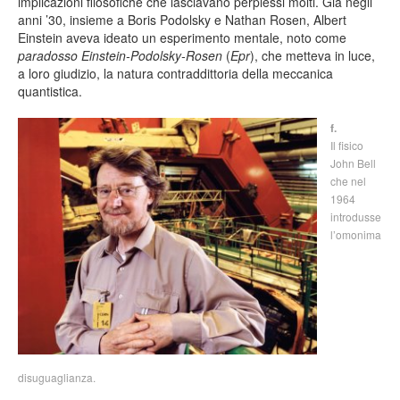
implicazioni filosofiche che lasciavano perplessi molti. Già negli
anni ’30, insieme a Boris Podolsky e Nathan Rosen, Albert
Einstein aveva ideato un esperimento mentale, noto come
paradosso Einstein-Podolsky-Rosen
(
Epr
), che metteva in luce,
a loro giudizio, la natura contraddittoria della meccanica
quantistica.
f.
Il fisico
John Bell
che nel
1964
introdusse
l’omonima
disuguaglianza.