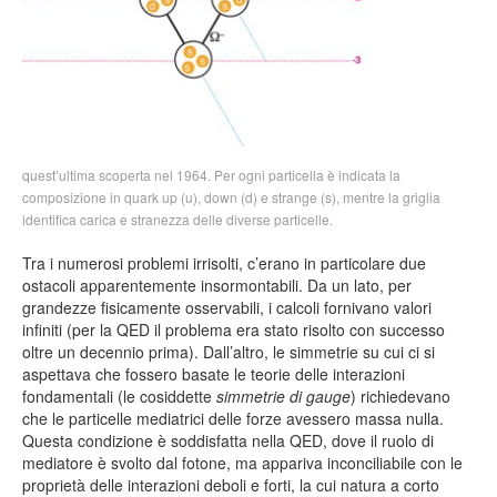
quest’ultima scoperta nel 1964. Per ogni particella è indicata la
composizione in quark up (u), down (d) e strange (s), mentre la griglia
identifica carica e stranezza delle diverse particelle.
Tra i numerosi problemi irrisolti, c’erano in particolare due
ostacoli apparentemente insormontabili. Da un lato, per
grandezze fisicamente osservabili, i calcoli fornivano valori
infiniti (per la QED il problema era stato risolto con successo
oltre un decennio prima). Dall’altro, le simmetrie su cui ci si
aspettava che fossero basate le teorie delle interazioni
fondamentali (le cosiddette
simmetrie di gauge
) richiedevano
che le particelle mediatrici delle forze avessero massa nulla.
Questa condizione è soddisfatta nella QED, dove il ruolo di
mediatore è svolto dal fotone, ma appariva inconciliabile con le
proprietà delle interazioni deboli e forti, la cui natura a corto