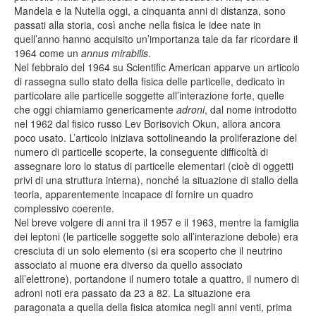
Mandela e la Nutella oggi, a cinquanta anni di distanza, sono
passati alla storia, così anche nella fisica le idee nate in
quell’anno hanno acquisito un’importanza tale da far ricordare il
1964 come un
annus mirabilis
.
Nel febbraio del 1964 su Scientific American apparve un articolo
di rassegna sullo stato della fisica delle particelle, dedicato in
particolare alle particelle soggette all’interazione forte, quelle
che oggi chiamiamo genericamente
adroni
, dal nome introdotto
nel 1962 dal fisico russo Lev Borisovich Okun, allora ancora
poco usato. L’articolo iniziava sottolineando la proliferazione del
numero di particelle scoperte, la conseguente difficoltà di
assegnare loro lo status di particelle elementari (cioè di oggetti
privi di una struttura interna), nonché la situazione di stallo della
teoria, apparentemente incapace di fornire un quadro
complessivo coerente.
Nel breve volgere di anni tra il 1957 e il 1963, mentre la famiglia
dei leptoni (le particelle soggette solo all’interazione debole) era
cresciuta di un solo elemento (si era scoperto che il neutrino
associato al muone era diverso da quello associato
all’elettrone), portandone il numero totale a quattro, il numero di
adroni noti era passato da 23 a 82. La situazione era
paragonata a quella della fisica atomica negli anni venti, prima