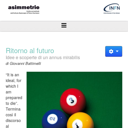
Ritorno al futuro
Idee e scoperte di un annus mirabilis
di Giovanni Battimelli
“It is an
ideal, for
which I
am
prepared
to die”.
Termina
così il
discorso
al